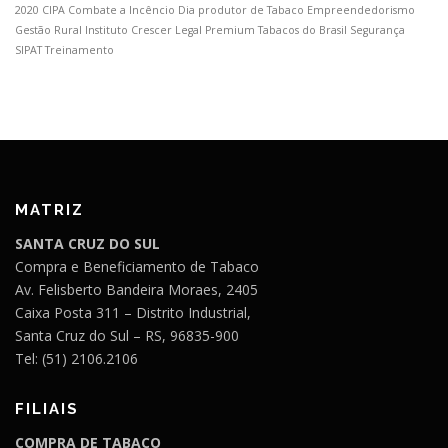
2020
CIPA
Combate a Incêncio
Dia produtor de Tabaco
Empreendedorismo
Gestão Rural
Instituto Crescer Legal
Premium Tabacos do Brasil
Segurança
SIPAT
Treinamento
MATRIZ
SANTA CRUZ DO SUL
Compra e Beneficiamento de Tabaco
Av. Felisberto Bandeira Moraes, 2405
Caixa Posta 311 – Distrito Industrial,
Santa Cruz do Sul – RS, 96835-900
Tel: (51) 2106.2106
FILIAIS
COMPRA DE TABACO