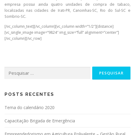
empresa possui ainda quatro unidades de compra de tabaco,
localizadas nas cidades de Irati-PR, Canoinhas-SC, Rio do Sul-SC e
Sombrio-SC.
[/vc_column_text][/vc_column][vc_column width=”1/2″][distance]
[vc_single_image image=”9824″ img_size=”full” alignment=”center”]
[/vc_column][/vc_row]
POSTS RECENTES
Tema do calendário 2020
Capacitação Brigada de Emergência
Empreendedorismo em Agricultura Polivalente – Gestão Rural