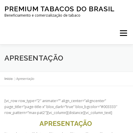
PREMIUM TABACOS DO BRASIL
Beneficiamento e comercialização de tabaco
Menu
ABOUT US
POLICY
PUBLICATIONS
APRESENTAÇÃO
CONTACT
DOCUMENTS
Início
»
Apresentação
[vc_row row_type=”2″ animate=”” align_center=”aligncenter”
page_title=”page-title-x” blox_dark=”true” blox_bgcolor=”#003333″
row_pattern=”max-pat2″][vc_column][distance][vc_column_text]
APRESENTAÇÃO