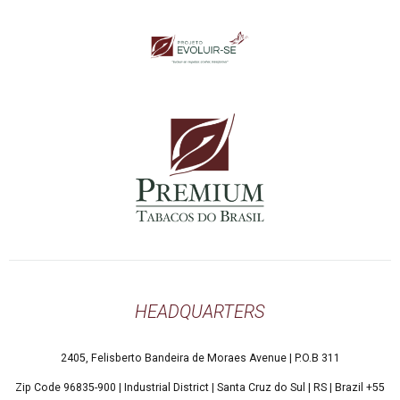
Este
campo
deve
ser
deixado
em
branco
HEADQUARTERS​
2405, Felisberto Bandeira de Moraes Avenue | P.O.B 311
Zip Code 96835-900 | Industrial District | Santa Cruz do Sul | RS | Brazil +55